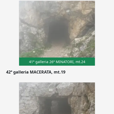
41ª galleria 26ª MINATORI, mt.24
42ª galleria MACERATA, mt.19