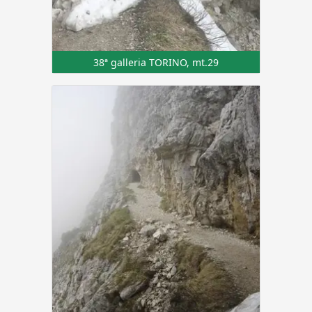
38ª galleria TORINO, mt.29