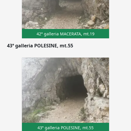
42ª galleria MACERATA, mt.19
43ª galleria POLESINE, mt.55
43ª galleria POLESINE, mt.55