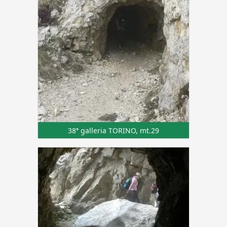
38ª galleria TORINO, mt.29