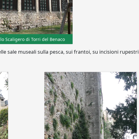
lo Scaligero di Torri del Benaco
lle sale museali sulla pesca, sui frantoi, su incisioni rupestri