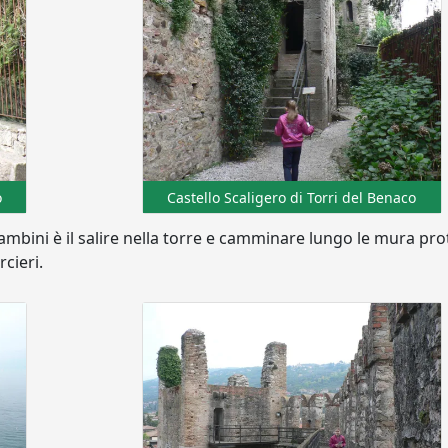
o
Castello Scaligero di Torri del Benaco
mbini è il salire nella torre e camminare lungo le mura prot
cieri.