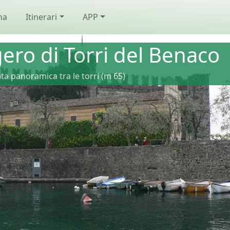
na
Itinerari
APP
gero di Torri del Benaco
ta panoramica tra le torri (m 65)