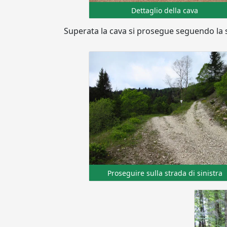
Dettaglio della cava
Superata la cava si prosegue seguendo la 
Proseguire sulla strada di sinistra