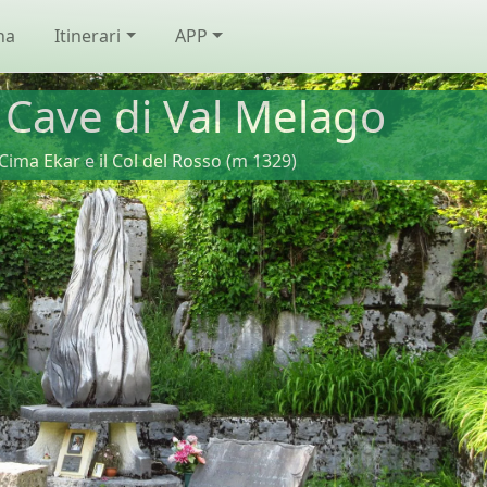
na
Itinerari
APP
e Cave di Val Melago
Cima Ekar e il Col del Rosso (m 1329)