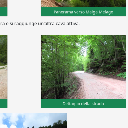
Panorama verso Malga Melago
ra e si raggiunge un'altra cava attiva.
Dettaglio della strada