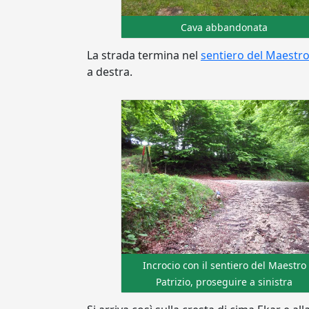
Cava abbandonata
La strada termina nel
sentiero del Maestro
a destra.
Incrocio con il sentiero del Maestro
Patrizio, proseguire a sinistra