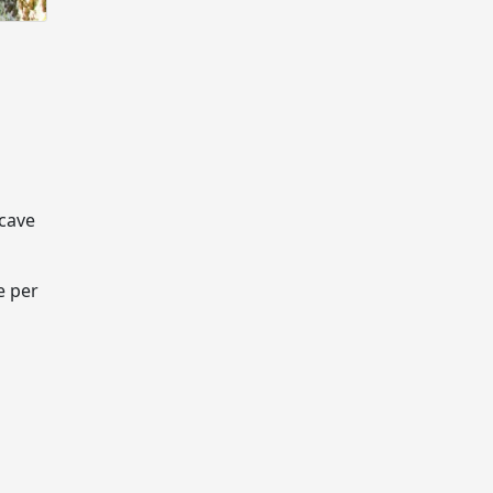
 cave
e per