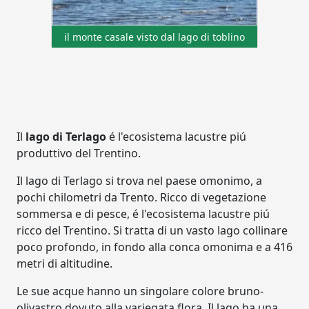
il monte casale visto dal lago di toblino
Il
lago di Terlago
é l'ecosistema lacustre piú
produttivo del Trentino.
Il lago di Terlago si trova nel paese omonimo, a
pochi chilometri da Trento. Ricco di vegetazione
sommersa e di pesce, é l'ecosistema lacustre piú
ricco del Trentino. Si tratta di un vasto lago collinare
poco profondo, in fondo alla conca omonima e a 416
metri di altitudine.
Le sue acque hanno un singolare colore bruno-
olivastro dovuto alla variegata flora. Il lago ha una