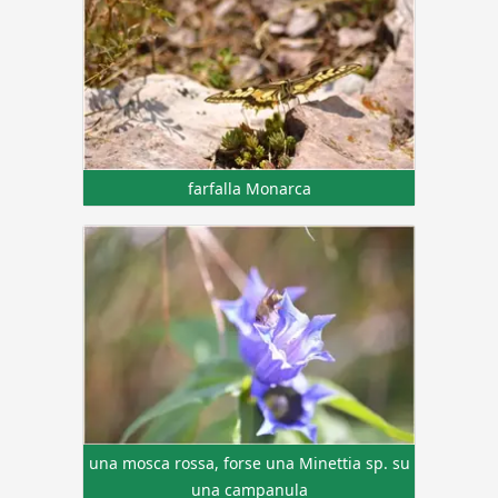
farfalla Monarca
una mosca rossa, forse una Minettia sp. su
una campanula