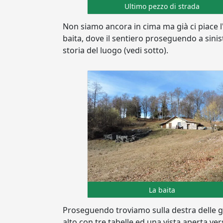
Ultimo pezzo di strada
Non siamo ancora in cima ma già ci piace l'
baita, dove il sentiero proseguendo a sinist
storia del luogo (vedi sotto).
La baita
Proseguendo troviamo sulla destra delle gal
alto con tre tabelle ed una vista aperta ve