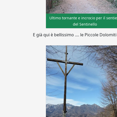
Ultimo tornante e incrocio per il senti
del Sentinello
E già qui è bellissimo .... le Piccole Dolomit