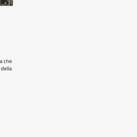
la che
 della