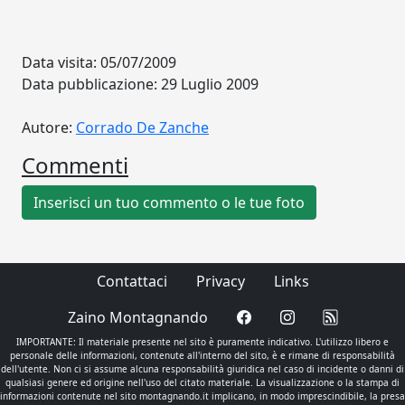
Data visita: 05/07/2009
Data pubblicazione: 29 Luglio 2009
Autore:
Corrado De Zanche
Commenti
Inserisci un tuo commento o le tue foto
Contattaci
Privacy
Links
Zaino Montagnando
IMPORTANTE: Il materiale presente nel sito è puramente indicativo. L'utilizzo libero e
personale delle informazioni, contenute all'interno del sito, è e rimane di responsabilità
dell'utente. Non ci si assume alcuna responsabilità giuridica nel caso di incidente o danni di
qualsiasi genere ed origine nell'uso del citato materiale. La visualizzazione o la stampa di
informazioni contenute nel sito montagnando.it implicano, in modo imprescindibile, la presa