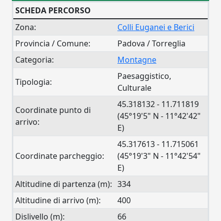
SCHEDA PERCORSO
Zona:
Colli Euganei e Berici
Provincia / Comune:
Padova / Torreglia
Categoria:
Montagne
Paesaggistico,
Tipologia:
Culturale
45.318132 - 11.711819
Coordinate punto di
(45°19'5" N - 11°42'42"
arrivo:
E)
45.317613 - 11.715061
Coordinate parcheggio:
(45°19'3" N - 11°42'54"
E)
Altitudine di partenza (m):
334
Altitudine di arrivo (m):
400
Dislivello (m):
66