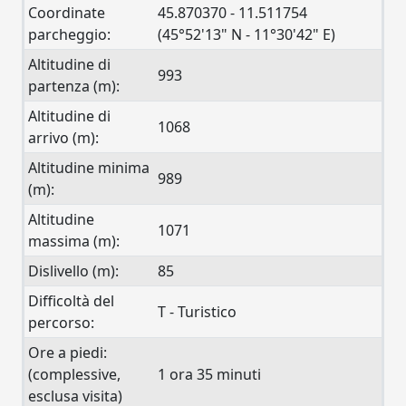
Coordinate
45.870370 - 11.511754
parcheggio:
(45°52'13" N - 11°30'42" E)
Altitudine di
993
partenza (m):
Altitudine di
1068
arrivo (m):
Altitudine minima
989
(m):
Altitudine
1071
massima (m):
Dislivello (m):
85
Difficoltà del
T - Turistico
percorso:
Ore a piedi:
(complessive,
1 ora 35 minuti
esclusa visita)