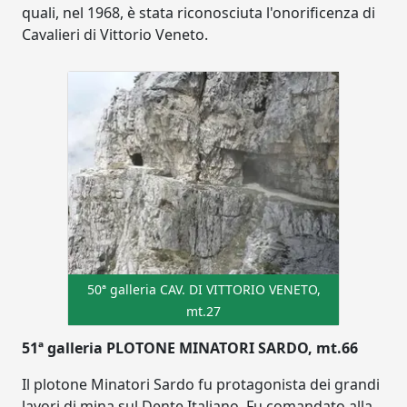
quali, nel 1968, è stata riconosciuta l'onorificenza di
Cavalieri di Vittorio Veneto.
50ª galleria CAV. DI VITTORIO VENETO,
mt.27
51ª galleria PLOTONE MINATORI SARDO, mt.66
Il plotone Minatori Sardo fu protagonista dei grandi
lavori di mina sul Dente Italiano. Fu comandato alla