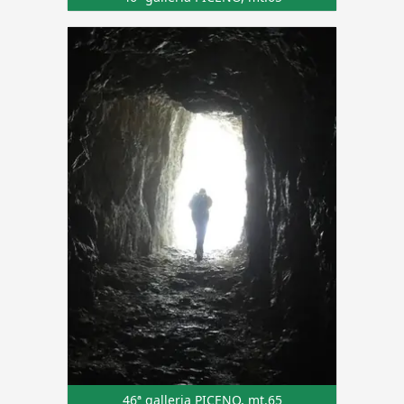
46ª galleria PICENO, mt.65