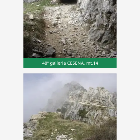
48ª galleria CESENA, mt.14