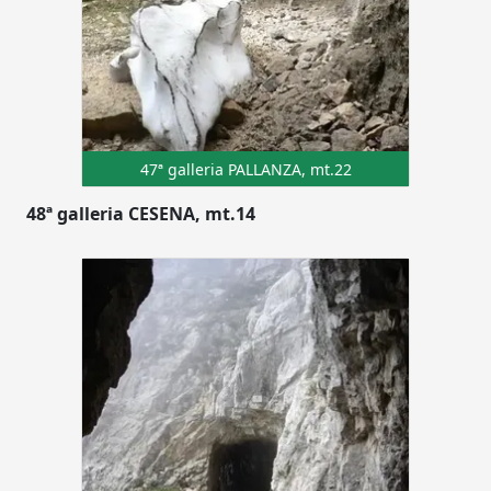
47ª galleria PALLANZA, mt.22
48ª galleria CESENA, mt.14