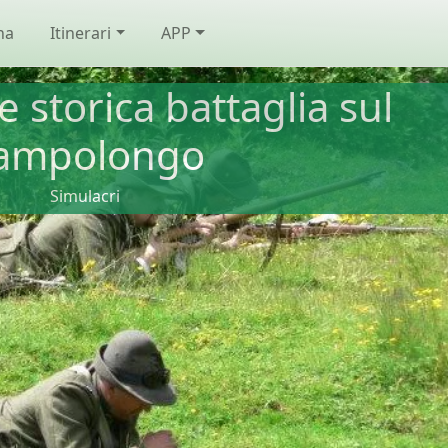
na
Itinerari
APP
 storica battaglia sul
ampolongo
Simulacri